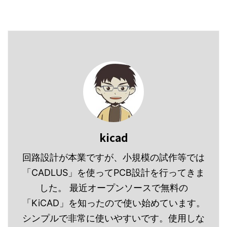
場合は複数のPC（自宅
スト不良 シルクの汚れ
メーカーが要求している
が製造できると驚いてい
や会社）で設計します
などもなく非常に良い仕
データの拡張子が異なる
たものですが、時代は変
し、基板のデータを他の
上 ...
ので合わせる必要 ...
わり、国内でももっと安
人へ渡したりもするの
いメーカーがあったんだ
で、ライブラリの管理が
と改めて知りました。 国
面倒です。 基板のデータ
内のPCB製造メーカー プ
を渡したと思ったら「ラ
リント基板の製造・設
イブラリが入ってないの
計・実装ならプリント基
で読み込めない」などと
板ネット通販P板.com 言
言われることがありま
わずと知れた基板製造メ
す。 ですので、私は基板
ーカーで国内で人気No1
ごとにライブラリを作成
kicad
なのではないでしょう
して、その基板のメイン
回路設計が本業ですが、小規模の試作等では
か？ 品質はもちろん良い
フォルダに入れて運用し
ですが ...
てい ...
「CADLUS」を使ってPCB設計を行ってきま
した。 最近オープンソースで無料の
「KiCAD」を知ったので使い始めています。
シンプルで非常に使いやすいです。使用しな