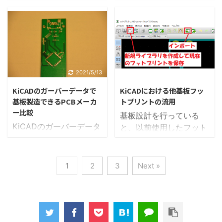
た基板が届きました！ 今
ガーバーデータの出力を
今回はElecrowへ部品を
が必要です。 当然、私も
回は基板のみの製造で、
終えたら、いよいよ基板
送付する方法について紹
とまどいました（笑） い
発注から約２週間ほどで
製造の依頼を行います。
介します。 国際郵便の種
ろいろ英語ができる方に
到着しました。 基板５枚
ガーバーデータがあれ
類 国際郵便には主に下記
アドバイスを頂きなが
製造で送料込で約１３
ば、基本的にどこの基板
の種類があります。
ら、初挑戦してみまし
＄強。 信じられない安さ
製造メーカーでも依頼で
EMS（国際スピード郵
た！ Elecrowに実装依頼
ですね。 国内の基板屋さ
きます。 今回は「基板を
2021/5/13
2021/5/13
便） 国際eパケット 航空
するメールにはどんな内
んであれば、なんやかん
できるだけ安く作りた
便 エコノミー航空（ ...
容が必要なのか？
KiCADのガーバーデータで
KiCADにおける他基板フッ
やで１万円弱かかるので
い」というのが目的で、
Elecrowで基板製 ...
基板製造できるPCBメーカ
トプリントの流用
はないでしょうか？
海外業者へ依頼しまし
ー比較
基板設計を行っている
KiCADで設計し、
た。 ガーバーデータの拡
KiCADのガーバーデータ
と、以前使用したフット
Elecrowで製造した基板
張子変更 発注を依頼する
で基板製造できるメーカ
プリントを使いたいとい
の評価 今回は両面基板
には、ガーバーデータを
ーをまとめてみました。
う場面が出てきます。 常
で、主にRJ４５コネクタ
添付します。 ガーバーデ
基本的に個人で発注でき
に１台のPCで設計して
1
2
3
Next »
とマイコンが載っただけ
ータの出力方法は下記を
るメーカーさんに絞って
いるのであれば、共通の
の簡単な基板でした。 １
参照してください。 注意
あります。 私が個人で基
ライブラリを作っておけ
枚だけちょっとした汚れ
ポイントとして、
板を作り始めた当時は、
ばそこから参照して使用
がありましたが、 基板の
KiCADで出力したガーバ
「P板ドットコム」さん
可能です。 しかし、私の
キズ 穴加工のズレ レジ
ーデータの拡張子と製造
が有名で非常に安くP板