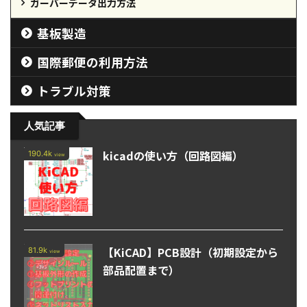
ガーバーデータ出力方法
基板製造
国際郵便の利用方法
トラブル対策
人気記事
kicadの使い方（回路図編）
190.4k
view
【KiCAD】PCB設計（初期設定から
81.9k
view
部品配置まで）