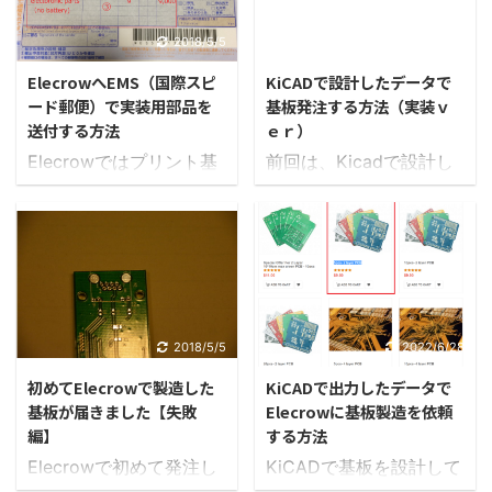
介したいと思います。 実
が、もう一度調査してみ
イル（.pos）」 を選択す
装されている部品が違
2018/5/5
2018/4/15
たところ、KiCADのVer5
ると出力されます。 POS
う！？ LED付きのRJ45
では大きな仕様変更があ
ファイルの中身 POSファ
ElecrowへEMS（国際スピ
KiCADで設計したデータで
コネクタを実装する予定
ったとのことで、その対
イルの ...
ード郵便）で実装用部品を
基板発注する方法（実装ｖ
の所で間違いが発覚しま
処方法をこちらのサイト
送付する方法
ｅｒ）
した。 同じRJ45コネク
で知 ...
Elecrowではプリント基
前回は、Kicadで設計し
タではあるのですが、
板（PCB）製造のみでな
たデータを元に、
LEDが無い。 何でこんな
く、部品の実装も依頼が
Elecrowにて製造をしま
ことが起こるのでしょう
できます。 標準的な部品
したが、今回はElecrow
か！？ LANの信号端子
であれば、Elecrowで在
で実装まで依頼する方法
および固定用のボスの配
庫している部品が使えま
を紹介したいと思いま
置がピンコンパチなの
すし、「Digi-key」や
す。 Elecrowで基板製
で、うまくハマっている
「MOUSER」で購入でき
造＆実装をするにはメー
2018/5/5
2022/6/28
のですが、LED用の端子
るものは、Elecrowde調
ルでの問い合わせから ま
が無いのですから気付い
初めてElecrowで製造した
KiCADで出力したデータで
達をしてくれます。 しか
ずは、
基板が届きました【失敗
Elecrowに基板製造を依頼
て ...
し、それ以外の特殊な部
「service@elecrow.com
編】
する方法
品が場合はこちらから送
」へメールするところか
Elecrowで初めて発注し
KiCADで基板を設計して
付する必要があります。
ら始めます。 当然、英語