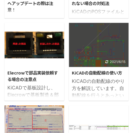
へアップデートの際は注
れない場合の対処法
意！
KiCADのPOSファイルと
基板改版を行うことにな
は？ KiCADで基板を設
り、久しぶりにKiCADを
計し、基板製造を依頼す
使用することになりまし
る際に拡張子が「.pos」
た。 新しいバージョン
のポジションファイルを
（Ver5）が出ていたので
送付する必要がありま
アップデートしたとこ
す。 このファイルは部品
ろ、今までの回路図が正
実装を機械（マウンタ）
2022/5/21
2021/6/15
常に読み込めない不具合
で行う際に必要な部品の
Elecrowで部品実装依頼す
KiCADの自動配線の使い方
が発生してしまいまし
位置情報が記されたファ
る場合の注意点
KiCADの自動配線のやり
た！ アップデートにより
イルになります。 POSフ
KiCADで基板設計し、
方を解説しています。自
ライブラリの参照先情報
ァイルの出力方法
Elecrowで基板製造＆部
動配線を行うとあっとい
が消えてしまったと思
KiCADでは「Pcbnew」
品実装を行った基板が届
う間に配線が行えるの
い、いろいろ設定してみ
画面（パターン設計の画
きました。 基板の品質的
で、絶対に習得したい機
ましたが、治らず・・・
面ですね）で、 「ファイ
には特に問題はありませ
能です。まずは一度チャ
しばらく途方に暮れ
ル」 ↓ 「各種製造用フ
んでしたが、部品実装で
レンジしてみませんか？
て、「一から作り直す
ァイル出力」 ↓ 「フッ
トラブルがあった為、紹
か？」と考え始めました
トプリント位置情報ファ