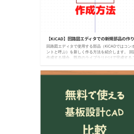
20
【KiCAD】回路図エディタでの新規部品の作
回路図エディタで使用する部品（KiCADではコン
ントと呼ぶ）を新しく作る方法を紹介します。 回
作成する場合、既存のライブラリだけで完成する
ほぼ無いと思います。 どんな回路図CADを使って
ず必要になる作業ですので、ぜひ参考にしてくだ
参考 自分用の新規ライブラリを作成する 最初に
作成したコンポーネントを保存する「ライブラリ
成します。 プロジェクト画面で「シンボルエディ
をクリック 「シンボルエディター」画面が開きま
「ファイル」→「新規ライブラリ」をクリック フ .