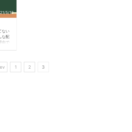
21/5/13
てない
んな配
理由で
いよう
要なの
。 そ
と思っ
rev
1
2
3
に依頼
試作な
作を行