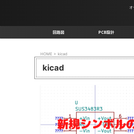
オ
回路図
PCB設計
HOME
>
kicad
kicad