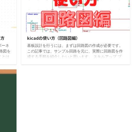
21/6/15
2021/6/15
り方
kicadの使い方（回路図編）
ポーネ
基板設計を行うには、まずは回路図の作成が必要です。
路図を
この記事では、サンプル回路を元に、実際に回路図を作
ことは
成する手順を紹介したいと思います。 スキルアップ プ
も必
ロジェクトの作成 部品配置 配線 今回作成するサンプル
さい。
回路はこちら。PIC12F629を使用したLEDを点滅させる
自分で
シンプルな回路です。 プロジェクトの作成 上部のメニ
」を作
ューバーから「ファイル」→「新規」→「プロジェク
ター」
ト」を選択 任意のプロジェクト名を入力してプロジェク
す
トを作成します。 回路図エディタを開く プロジェクト
..
画面で「回路図レイアウトエディター」を ...