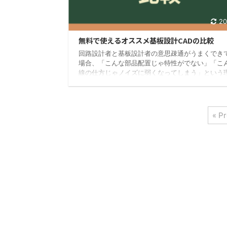
20
無料で使えるオススメ基板設計CADの比較
回路設計者と基板設計者の意思疎通がうまくでき
場合、「こんな部品配置じゃ特性がでない」「こ
線の仕方じゃノイズに弱くなってしまう」という
いろいろと手直しが必要になります。 そうならな
に回路設計者から基板設計者へ適切な指示書が必
ですが、完全には意図が伝わらない場合があります
んな時に「自分で基板設計もできたらいいのに」
« P
たものでした。 今の時代、海外の基板製造メーカ
すれば格安でオリジナル基板が製造できるので、
どの基板を自分で設計したり、趣味で電子回路工
って ...