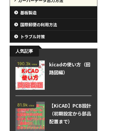
ガーバーデータ出力方法
基板製造
国際郵便の利用方法
トラブル対策
人気記事
kicadの使い方（回
190.3k
view
路図編）
【KiCAD】PCB設計
81.9k
view
（初期設定から部品
配置まで）