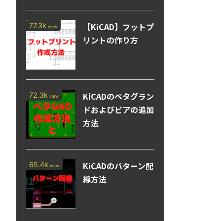
【KiCAD】フットプ
77.3k
view
リントの作り方
KiCADのベタグラン
72.3k
view
ドおよびビアの追加
方法
KiCADのパターン配
65.4k
view
線方法