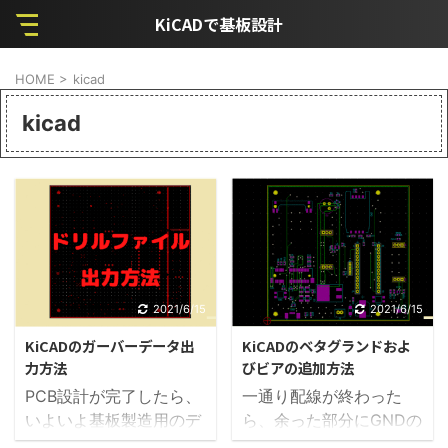
KiCADで基板設計
HOME
>
kicad
kicad
2021/6/15
2021/6/15
KiCADのガーバーデータ出
KiCADのベタグランドおよ
力方法
びビアの追加方法
PCB設計が完了したら、
一通り配線が終わった
いよいよ基板製造用のデ
ら、余った部分にGNDの
ータ出力となります。 デ
強化として「ベタグラン