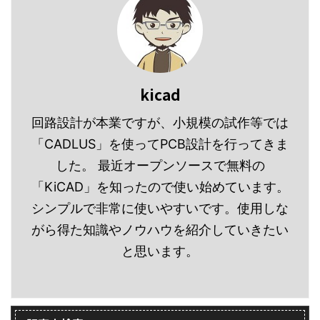
せっかく４連バージョン
上げてますので、基本的
抵抗などは多く使用す ...
を作ったので、できれば
なコンポーネントの作成
それを利用したですよ
に関する部分は下記記事
ね？ 今回はその４連バー
を参照してください。 コ
ジョンを流用して６連バ
ンポーネント・プロパテ
ージョンを作成したいと
ィでユニット数を指定す
kicad
思います。 変更したいコ
る 新規コンポーネント作
ンポーネントを読み込む
回路設計が本業ですが、小規模の試作等では
成時に開く「コンポーネ
コンポーネン・トライブ
ント・プロパティ」画面
「CADLUS」を使ってPCB設計を行ってきま
ラリ・エディタは「回路
の「パッケージ内のユニ
した。 最近オープンソースで無料の
図エディタ」の上部ツー
ット数」を「４ ...
「KiCAD」を知ったので使い始めています。
ルバーの「コン ...
シンプルで非常に使いやすいです。使用しな
がら得た知識やノウハウを紹介していきたい
と思います。