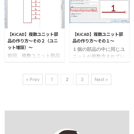
ン」「２．デザインルー
動」、「コピー」、「削
にパッド配列を作成して
フットプリントのライブ
ルチェック」「３．ネッ
除」や配線の引き方がわ
みたいと思います。 ピン
ラリ作成 最初に自分が作
トリスト出力」がありま
かれば回路図の作成は可
数は「２８」、左右に
ったフットプリントを保
す。当記事では回路図作
能です。 ですが、回路図
2021/5/13
2021/5/13
「１４」個ずつ並ぶ
存する為のライブラリを
成後に行うこれらの３項
を修正した時などは、一
「SSOP」タイプのICで
作成します。 プロジェク
【KiCAD】複数ユニット部
【KiCAD】複数ユニット部
目について順番に解説し
度削除してやり直す方法
品の作り方～その２（ユニ
品の作り方～その１～
す。 「SSO ...
ト画面で「フッ ...
ています。 その中でも特
で修正は行えますが、結
ット増設）～
１個の部品の中に同じユ
にデザインルールチェッ
構手間になることが多い
前回、複数ユニット部品
ニットが複数含まれてい
クでのエラーでつまづく
です。 そんな時に覚えて
の作成方法を説明しまし
る場合について、そのコ
ことが多いので、デザイ
おくと便利なテクニック
たが、ユニット数が変わ
ンポーネントの作り方に
ンルールチェックのエラ
を紹介したいと思いま
った場合の対処法を説明
ついて説明します。 今回
ー対策について、よくあ
« Prev
1
2
3
Next »
す。 ブロック移動 シン
したいと思います。 前回
はRJ11（電話線で使われ
る事例を参考に紹介した
ボルの移動は単体部品だ
はRJ11コネクタの４連バ
るコネクタ）の４連コネ
いと思います。 関連 ア
けでなく、ブロックでま
ージョンを作成しました
クタについて作成したい
ノテーション アノテーシ
とめて行うことができま
が、今回は６連バージョ
と思います。 ここでは複
ョンとは回路図で配置し
す。 移動したいブロック
ンが必要になりました。
数ユニットを含むコンポ
たシンボルのリファレン
をマウスでドラッグして
新規で６連バージョンを
ーネントの作成方法でポ
ス番号を割り振る機能で
囲みます 移動モードに
作ってもいいのですが、
イントとなる部分を取り
す。 例えば回路図の中で
...