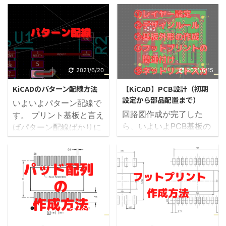
ータ出力の前に基板の設
ド」を配置します。 ベタ
計がしっかりと完了して
グランドを追加すること
いるかどうかを再度確認
により、基板の安定動作
してください。 特に上部
やノイズ耐性が向上しま
メニューのてんとう虫の
す。 KiCADでのベタグ
アイコン「デザインルー
ランドが非常に簡単に作
2021/6/20
2021/6/15
ルチェックの実行」は必
成できるので、ぜひ作成
KiCADのパターン配線方法
【KiCAD】PCB設計（初期
ず実施しておきましょ
しましょう。 ベタGND
設定から部品配置まで）
いよいよパターン配線で
う。 パターンが接触して
の作成方法（ゾーンの塗
回路図作成が完了した
す。 プリント基板と言え
いたり、未結線等があれ
り潰し） 右側メニューの
ら、いよいよPCB基板の
ばパターン配線ばかりに
ば表示されますので、必
「塗り潰しゾーンを追
設計となります。 昔は専
気を取られてしまいます
ず修正しておきましょ
加」をクリック 塗り潰す
門の業者さんへ依頼する
が、実は部品配置が一番
う。 ガーバーデータ出力
レイヤーを選択します ネ
のが普通でしたが、今は
重要で、その部品配置に
前の事前準備 ドリルと配
ットを選択します 「外形
無料のCADで自分で作れ
よって良いパターン配線
置のオフセット 全ての基
を水平、垂直、45度に制
るようになったで、良い
ができるかどうかが決ま
板の穴は機械で自動的に
限」にチェックを入れる
時代になったものです
ってきます。 パターン配
空けるのですが、「ドリ
※これにチェックを入れ
ね。 PCB設計は部品を配
2021/6/15
2021/6/15
線は密集度が高い基板で
ルファイル」の座標に従
ておくと、ゾーンの作成
置して配線を行うわけで
すと引き回すコツがあり