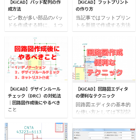
って実行されていきま
が綺麗に簡単に行えます
【KiCAD】パッド配列の作
【KiCAD】フットプリント
すが、実際に部品を配置
ますし、電気特性をしっ
成方法
の作り方
す。 その座標の基 ...
基板外 ...
する前に、いくつかの作
かりと引き出す配線方法
ピン数が多い部品のパッ
当記事ではフットプリン
業が必要になります。 レ
など、ノウハウのかたま
ドを作成する時に、１つ
トを新規で作成する方法
イヤーの設定 デザインル
りではあるのですが、と
ずつパッドを配置するの
を紹介します。 ここでは
ールの設定 基板外形の作
りあえず線さえ回路図通
は大変です。 そんな時に
例として、
成 回路図シンボルとフッ
りに接続してしまえば動
便利な「パッド配列の作
「PIC12F629」のフット
トプリントの関連付け ネ
作しますので、簡単とい
成方法」を紹介したいと
プリントを作成してみた
ットリストの入力 当記事
えば簡単です。 ノウハウ
思います。 当記事ではピ
いと思います。 フットプ
では、部品を配置すると
は徐々に追記していきた
ン数の多いマイコンやコ
リントの作成は使用する
ころまでに必要な作業の
いと思いますが、今回は
ネクタを例として作成方
ＣＡＤによってクセがあ
2021/6/15
2021/6/27
流れを紹介したいと思い
パターン配線のやり方を
法を紹介しています。 フ
り、慣れるのに時間がか
ます。 「Pcbnew」の起
【KiCAD】デザインルール
【KiCAD】回路図エディタ
紹介したいと思います ...
ットプリントの作り方の
かりますが、KiCADは細
チェック（DRC）の対処法
の便利なテクニック
動 ...
詳細はこちらを参照して
かい制約もなく扱いやす
｜回路図作成後にやるべき
回路図エディタの基本的
ください。 SOPタイプの
いと思います。 やり方が
こと
な使い方としては下記記
パッド配列 Arduino（ア
わかればどんな部品も同
回路図作成が完了したあ
事で紹介しています。 基
ルドゥイーノ）等で使わ
じような手順で作成でき
とにやるべきこととし
本的な操作であるシンボ
れている
ますので、どんどん使っ
て、「１．アノテーショ
ルの「配置」、「移
「ATMEGA4809 」を例
て慣れていきましょう。