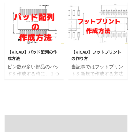
計し、基板製造を依頼す
う場面が出てきます。 常
る際に拡張子が「.pos」
に１台のPCで設計して
のポジションファイルを
いるのであれば、共通の
送付する必要がありま
ライブラリを作っておけ
す。 このファイルは部品
ばそこから参照して使用
実装を機械（マウンタ）
可能です。 しかし、私の
2021/6/15
2021/6/15
で行う際に必要な部品の
場合は複数のPC（自宅
【KiCAD】パッド配列の作
【KiCAD】フットプリント
位置情報が記されたファ
や会社）で設計します
成方法
の作り方
イルになります。 POSフ
し、基板のデータを他の
ピン数が多い部品のパッ
当記事ではフットプリン
ァイルの出力方法
人へ渡したりもするの
ドを作成する時に、１つ
トを新規で作成する方法
KiCADでは「Pcbnew」
で、ライブラリの管理が
ずつパッドを配置するの
を紹介します。 ここでは
画面（パターン設計の画
面倒です。 基板のデータ
は大変です。 そんな時に
例として、
面ですね）で、 「ファイ
を渡したと思ったら「ラ
便利な「パッド配列の作
「PIC12F629」のフット
ル」 ↓ 「各種製造用フ
イブラリが入ってないの
成方法」を紹介したいと
プリントを作成してみた
ァイル出力」 ↓ 「フッ
で読み込めない」などと
思います。 当記事ではピ
いと思います。 フットプ
トプリント位置情報ファ
言われることがありま
ン数の多いマイコンやコ
リントの作成は使用する
イル（.pos）」 を選択す
す。 ですので、私は基板
ネクタを例として作成方
ＣＡＤによってクセがあ
ると出力されます。 POS
ごとにライブラリを作成
法を紹介しています。 フ
り、慣れるのに時間がか