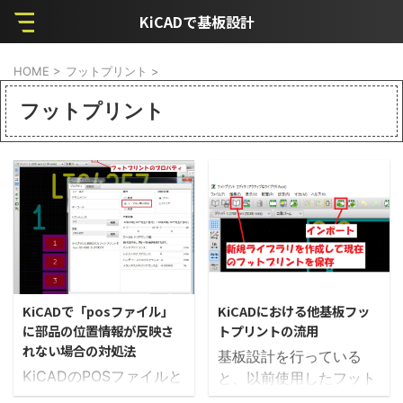
KiCADで基板設計
HOME
>
フットプリント
>
フットプリント
2021/5/13
2021/5/13
KiCADで「posファイル」
KiCADにおける他基板フッ
に部品の位置情報が反映さ
トプリントの流用
れない場合の対処法
基板設計を行っている
KiCADのPOSファイルと
と、以前使用したフット
は？ KiCADで基板を設
プリントを使いたいとい