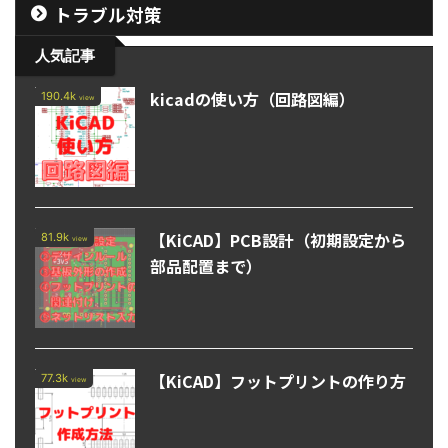
トラブル対策
人気記事
kicadの使い方（回路図編）
190.4k
view
【KiCAD】PCB設計（初期設定から
81.9k
view
部品配置まで）
【KiCAD】フットプリントの作り方
77.3k
view