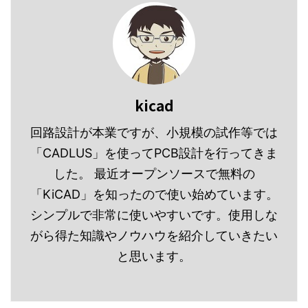
ファイルの中身 POSファ
して、その基板のメイン
ットプリントの作り方の
かりますが、KiCADは細
イルの ...
フォルダに入れて運用し
詳細はこちらを参照して
かい制約もなく扱いやす
てい ...
ください。 SOPタイプの
いと思います。 やり方が
パッド配列 Arduino（ア
わかればどんな部品も同
ルドゥイーノ）等で使わ
じような手順で作成でき
れている
ますので、どんどん使っ
kicad
「ATMEGA4809 」を例
て慣れていきましょう。
にパッド配列を作成して
フットプリントのライブ
回路設計が本業ですが、小規模の試作等では
みたいと思います。 ピン
ラリ作成 最初に自分が作
「CADLUS」を使ってPCB設計を行ってきま
数は「２８」、左右に
ったフットプリントを保
した。 最近オープンソースで無料の
「１４」個ずつ並ぶ
存する為のライブラリを
「KiCAD」を知ったので使い始めています。
「SSOP」タイプのICで
作成します。 プロジェク
す。 「SSO ...
ト画面で「フッ ...
シンプルで非常に使いやすいです。使用しな
がら得た知識やノウハウを紹介していきたい
と思います。